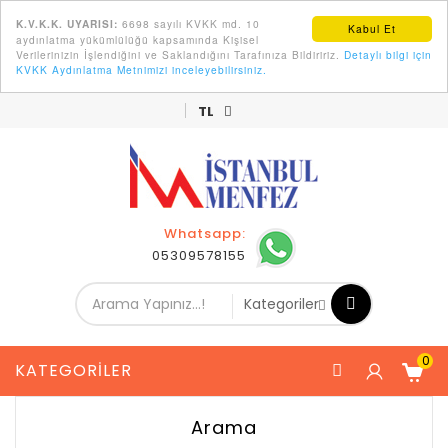
6698 sayılı KVKK md. 10
K.V.K.K. UYARISI:
Kabul Et
aydınlatma yükümlülüğü kapsamında Kişisel
Verilerinizin İşlendiğini ve Saklandığını Tarafınıza Bildiririz.
Detaylı bilgi için
KVKK Aydınlatma Metnimizi inceleyebilirsiniz.
Ürünlerimiz Kendi İmalatımızdır.
TL
Whatsapp:
05309578155
0
KATEGORILER
Arama