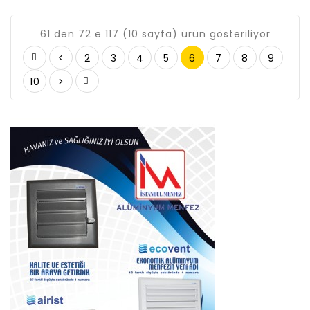
61 den 72 e 117 (10 sayfa) ürün gösteriliyor
<
2
3
4
5
6
7
8
9
10
>