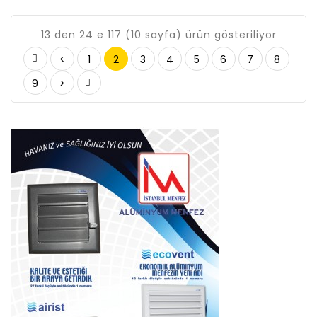
13 den 24 e 117 (10 sayfa) ürün gösteriliyor
<
1
2
3
4
5
6
7
8
9
>