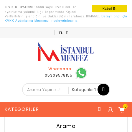
6698 sayılı KVKK md. 10
K.V.K.K. UYARISI:
Kabul Et
aydınlatma yükümlülüğü kapsamında Kişisel
Verilerinizin İşlendiğini ve Saklandığını Tarafınıza Bildiririz.
Detaylı bilgi için
KVKK Aydınlatma Metnimizi inceleyebilirsiniz.
Ürünlerimiz Kendi İmalatımızdır.
TL
Whatsapp:
05309578155
0
KATEGORILER
Arama