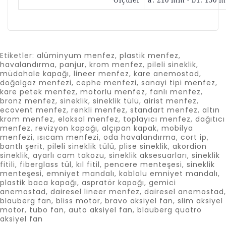
Ölçüler
a: 210 mm - b1: 150 m
Etiketler:
alüminyum menfez
,
plastik menfez
,
havalandırma
,
panjur
,
krom menfez
,
pileli sineklik
,
müdahale kapağı
,
lineer menfez
,
kare anemostad
,
doğalgaz menfezi
,
cephe menfezi
,
sanayi tipi menfez
,
kare petek menfez
,
motorlu menfez
,
fanlı menfez
,
bronz menfez
,
sineklik
,
sineklik tülü
,
airist menfez
,
ecovent menfez
,
renkli menfez
,
standart menfez
,
altın
krom menfez
,
eloksal menfez
,
toplayıcı menfez
,
dağıtıcı
menfez
,
revizyon kapağı
,
alçıpan kapak
,
mobilya
menfezi
,
ısıcam menfezi
,
oda havalandırma
,
cort ip
,
bantlı şerit
,
pileli sineklik tülü
,
plise sineklik
,
akordion
sineklik
,
ayarlı cam takozu
,
sineklik aksesuarları
,
sineklik
fitili
,
fiberglass tül
,
kıl fitil
,
pencere menteşesi
,
sineklik
menteşesi
,
emniyet mandalı
,
koblolu emniyet mandalı
,
plastik baca kapağı
,
aspratör kapağı
,
gemici
anemostad
,
dairesel lineer menfez
,
dairesel anemostad
,
blauberg fan
,
bliss motor
,
bravo aksiyel fan
,
slim aksiyel
motor
,
tubo fan
,
auto aksiyel fan
,
blauberg quatro
aksiyel fan