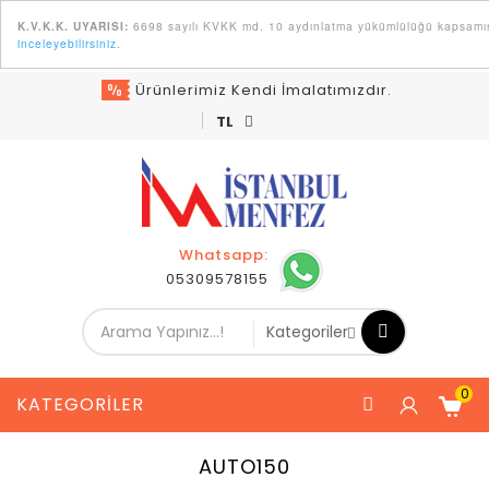
6698 sayılı KVKK md. 10 aydınlatma yükümlülüğü kapsamında K
K.V.K.K. UYARISI:
inceleyebilirsiniz.
Ürünlerimiz Kendi İmalatımızdır.
TL
Whatsapp:
05309578155
0
KATEGORILER
AUTO150