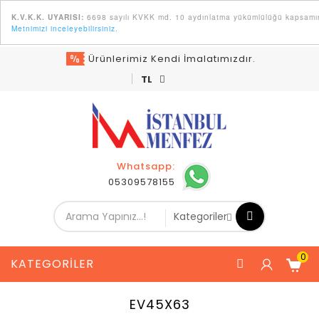
6698 sayılı KVKK md. 10 aydınlatma yükümlülüğü kapsamında K
K.V.K.K. UYARISI:
Metnimizi inceleyebilirsiniz.
Ürünlerimiz Kendi İmalatımızdır.
TL
Whatsapp:
05309578155
0
KATEGORILER
EV45X63