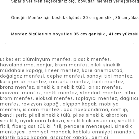
Sipariş verirken seçeceğiniz ölçü boyutları menfezi yerleştirec
Örneğin Menfez için boşluk ölçünüz 30 cm genişlik , 35 cm yüksek
Menfez ölçülerinin boyutları 35 cm
genişlik , 41 cm
yüksekl
Etiketler:
alüminyum menfez
,
plastik menfez
,
havalandırma
,
panjur
,
krom menfez
,
pileli sineklik
,
müdahale kapağı
,
lineer menfez
,
kare anemostad
,
doğalgaz menfezi
,
cephe menfezi
,
sanayi tipi menfez
,
kare petek menfez
,
motorlu menfez
,
fanlı menfez
,
bronz menfez
,
sineklik
,
sineklik tülü
,
airist menfez
,
ecovent menfez
,
renkli menfez
,
standart menfez
,
altın
krom menfez
,
eloksal menfez
,
toplayıcı menfez
,
dağıtıcı
menfez
,
revizyon kapağı
,
alçıpan kapak
,
mobilya
menfezi
,
ısıcam menfezi
,
oda havalandırma
,
cort ip
,
bantlı şerit
,
pileli sineklik tülü
,
plise sineklik
,
akordion
sineklik
,
ayarlı cam takozu
,
sineklik aksesuarları
,
sineklik
fitili
,
fiberglass tül
,
kıl fitil
,
pencere menteşesi
,
sineklik
menteşesi
,
emniyet mandalı
,
koblolu emniyet mandalı
,
plastik baca kapağı
,
aspratör kapağı
,
gemici