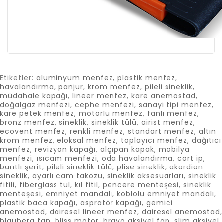
Etiketler:
alüminyum menfez
,
plastik menfez
,
havalandırma
,
panjur
,
krom menfez
,
pileli sineklik
,
müdahale kapağı
,
lineer menfez
,
kare anemostad
,
doğalgaz menfezi
,
cephe menfezi
,
sanayi tipi menfez
,
kare petek menfez
,
motorlu menfez
,
fanlı menfez
,
bronz menfez
,
sineklik
,
sineklik tülü
,
airist menfez
,
ecovent menfez
,
renkli menfez
,
standart menfez
,
altın
krom menfez
,
eloksal menfez
,
toplayıcı menfez
,
dağıtıcı
menfez
,
revizyon kapağı
,
alçıpan kapak
,
mobilya
menfezi
,
ısıcam menfezi
,
oda havalandırma
,
cort ip
,
bantlı şerit
,
pileli sineklik tülü
,
plise sineklik
,
akordion
sineklik
,
ayarlı cam takozu
,
sineklik aksesuarları
,
sineklik
fitili
,
fiberglass tül
,
kıl fitil
,
pencere menteşesi
,
sineklik
menteşesi
,
emniyet mandalı
,
koblolu emniyet mandalı
,
plastik baca kapağı
,
aspratör kapağı
,
gemici
anemostad
,
dairesel lineer menfez
,
dairesel anemostad
,
blauberg fan
,
bliss motor
,
bravo aksiyel fan
,
slim aksiyel