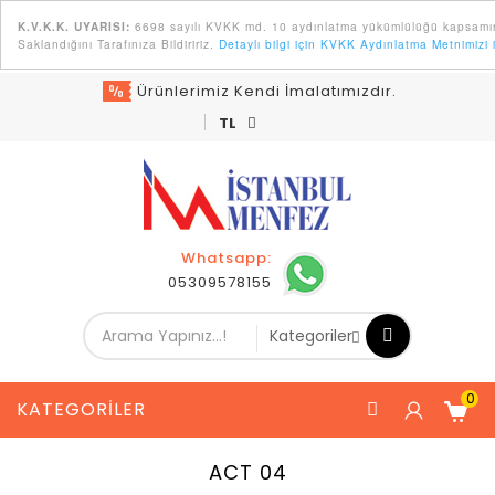
6698 sayılı KVKK md. 10 aydınlatma yükümlülüğü kapsamında
K.V.K.K. UYARISI:
Saklandığını Tarafınıza Bildiririz.
Detaylı bilgi için KVKK Aydınlatma Metnimizi i
Ürünlerimiz Kendi İmalatımızdır.
TL
Whatsapp:
05309578155
0
KATEGORILER
ACT 04