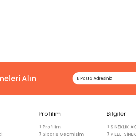
eleri Alın
Profilim
Bilgiler
Profilim
SİNEKLİK A
ki
Sipariş Geçmişim
PİLELİ SİNE