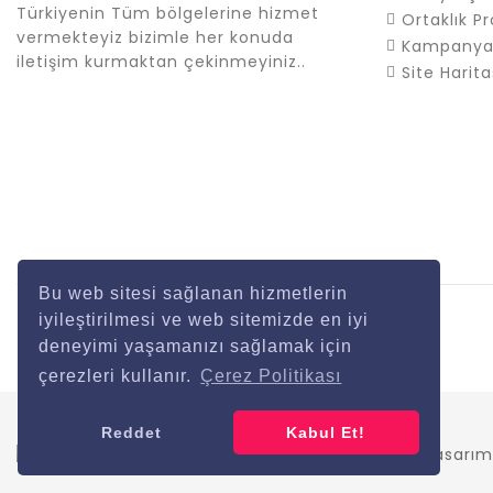
Türkiyenin Tüm bölgelerine hizmet
Ortaklık P
vermekteyiz bizimle her konuda
Kampanya
iletişim kurmaktan çekinmeyiniz..
Site Harita
Bu web sitesi sağlanan hizmetlerin
iyileştirilmesi ve web sitemizde en iyi
deneyimi yaşamanızı sağlamak için
çerezleri kullanır.
Çerez Politikası
İstanbul Menfez © 2026 Tüm Hakları Saklıdır
Reddet
Kabul Et!