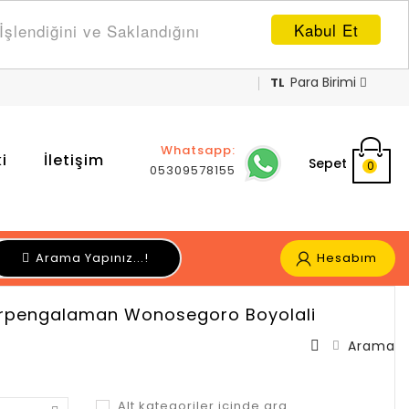
Kabul Et
şlendiğini ve Saklandığını
Para Birimi
TL
Whatsapp:
i
İletişim
Sepet
0
05309578155
Arama Yapınız...!
Hesabım
Berpengalaman Wonosegoro Boyolali
Arama
Alt kategoriler içinde ara