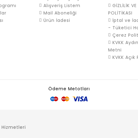
rogramı
Alışveriş Listem
GİZLİLİK V
lar
Mail Aboneliği
POLİTİKASI
sı
Ürün İadesi
İptal ve İa
- Tüketici Ha
Çerez Polit
KVKK Aydı
Metni
KVKK Açık 
Ödeme Metotları